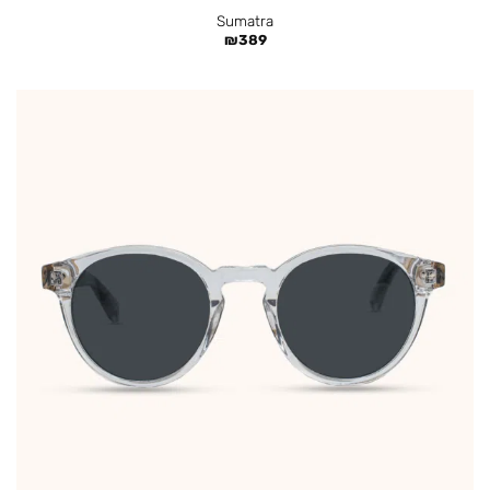
Sumatra
₪
389