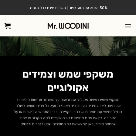
Ski
50% הנחה על הזוג השני | משלוח חינם בכל הזמנה
t
conten
משקפי שמש וצמידים
אקולוגיים
משקפי שמש בעיצוב אקולוגי עם זרועות עץ ממוחזר ועדשות פולארויד
איכותיות, לצד צמידים בעבודת יד מאבני חן ועץ. כל פריט מעוצב לשלב
סטייל יומיומי עם חומרים שנבחרו בקפידה, בלי להתפשר על איכות או על
הסביבה. בין אם אתם מחפשים זוג משקפיים לקיץ הקרוב או צמיד
שמספר סיפור, כאן תמצאו את כל המוצרים שלנו לגברים ולנשים.