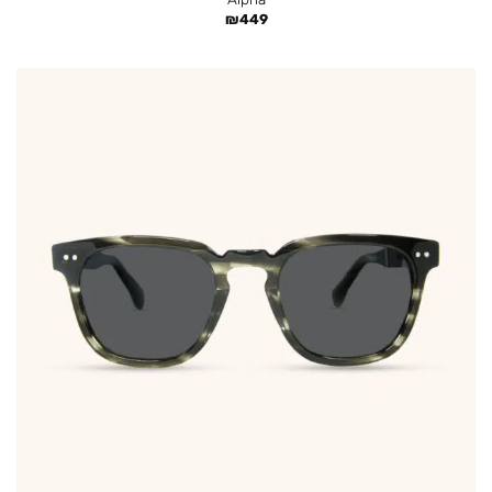
₪
449