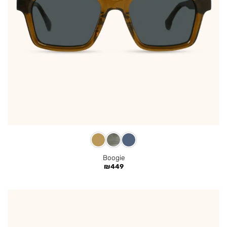
Boogie
₪
449