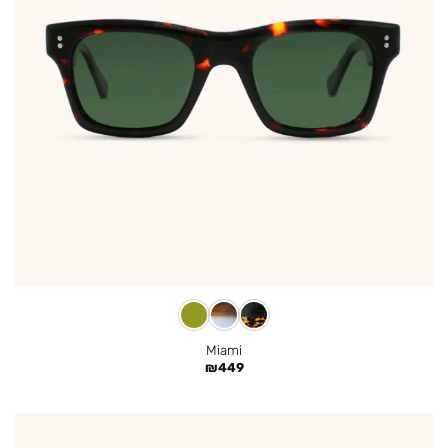
Miami
₪
449