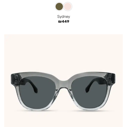
Sydney
₪
449