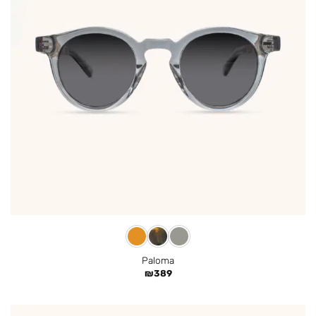
Paloma
₪
389