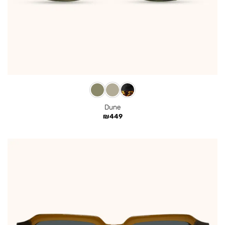
Dune
₪
449