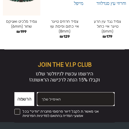
צמיד נגד עין הרע
צמיד חרוזים טייגר
צמיד מלכיט ואוניקס
טייגר איי כחול
איי כתום ופיסת עץ
שחור (6mm)
(8mm)
(6mm)
₪
199
₪
129
₪
179
JOIN THE V.I.P CLUB
הירשמו עכשיו לניוזלטר שלנו
וקבלו
15% הנחה
לרכישה הראשונה!
הרשמה
קבל דיוור פרסומי מחברת ״וודיני״ בכל אמצעי המדיה והכל בהתאם לתקנון
אני מאשר.ת לקבל דיוור פרסומי מחברת ״וודיני״ בכל
אמצעי המדיה בהתאם למדיניות הפרטיות