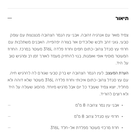
תיאור
צמיד מואר עם אנרגיה זהובה. אבני עין הנמר הצהובה מנצנצות עם עומק
טבעי, גווני זהב ודבש שלוכדים אור בצורה יפהפייה. האבנים משתלבות עם
חרוזי עץ סנדל צהוב-כתום חמים וחרוז פלדה 316L מעוטר במרכז. החרוז
המעוטר מוסיף אופי ואומנות, בנוי להחזיק מעמד לאורך זמן רב ומרגיש טוב
על היד.
הערת המעצב:
לעין הנמר הצהובה יש ברק טבעי שגורם לה להרגיש חיה.
עם עץ סנדל צהוב-כתום איכותי וחרוז פלדה 316L מעוטר שלא דוהה ולא
מחליד, יוצא צמיד שעובד כל יום אבל מרגיש מיוחד. מהסוג שעולה על היד
ולא רוצים להוריד.
• אבני עין נמר צהובה 8 מ"מ
• חרוזי עץ סנדל צהוב 8 מ"מ
• חרוז מרכזי מעוטר מפלדת אל-חלד 316L