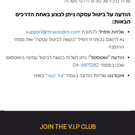
שליח בניכוי של 30 ש"ח דמי משלוח.
הודעה על ביטול עסקה ניתן לבצע באחת הדרכים
הבאות:
שליחת אימייל:
לכתובת
support@mrwoodini.com
נא לרשום בכותרת המייל “בקשה לביטול עסקה” ואת מספר
ההזמנה
הודעת "וואטסטפ":
ניתן לשלוח בקשה לביטול עסקה בוואטסאפ
שלנו במספר
04-6811282
אינטרנט:
שליחת הודעה בעמוד
"צור קשר"
באתר
JOIN THE V.I.P CLUB