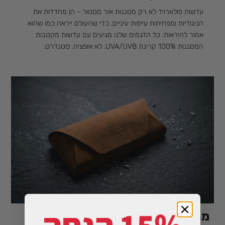
עדשות פולארויד לא רק מסננות אור מסנוור - הן מחדדות את
הניגודיות ומפחיתות עייפות עיניים, כדי שהעולם ייראה כמו שהוא
אמור להיראות. כל הדגמים שלנו מגיעים עם עדשות מקטבות
המסננות 100% קרינת UVA/UVB. לא אופציה. סטנדרט.
מה שבפנים, לא פחות חשוב.