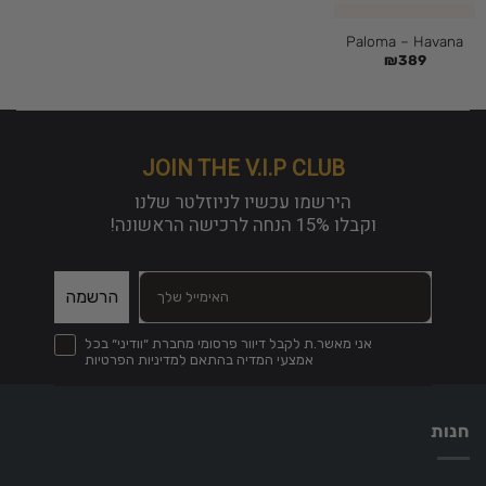
Paloma – Havana
₪
389
JOIN THE V.I.P CLUB
הירשמו עכשיו לניוזלטר שלנו
וקבלו
15% הנחה
לרכישה הראשונה!
הרשמה
קבל דיוור פרסומי מחברת ״וודיני״ בכל אמצעי המדיה והכל בהתאם לתקנון
אני מאשר.ת לקבל דיוור פרסומי מחברת ״וודיני״ בכל
אמצעי המדיה בהתאם למדיניות הפרטיות
חנות