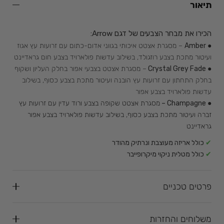
תיאור
הכירו את מבחר הצבעים של דגם Arrow:
● Amber
– מסגרת אצטט איכותי בגווני אדום-כתום עם זרועות עץ אגוז
ועיטור מתכת בצבע רוזגולד, בשילוב עדשות פולארויד בצבע חום גראדיינט
● Crystal Grey Fade
– מסגרת אצטט בצבעי אפור בחלק העליון ושקוף
בחלק התחתון עם זרועות עץ הובנה ועיטור מתכת בצבע כסוף, בשילוב
עדשות פולארויד בצבע אפור
● Champagne –
מסגרת אצטט שקופה בצבע ורוד עדין עם זרועות עץ
זברה ועיטור מתכת בצבע כסוף, בשילוב עדשות פולארויד בצבע אפור
גראדיינט
✔
כולל אריזה מעוצבת ונרתיק מהודר
✔
כולל מטלית ניקוי מיקרופייבר
פרטים טכניים
משלוחים והחזרות