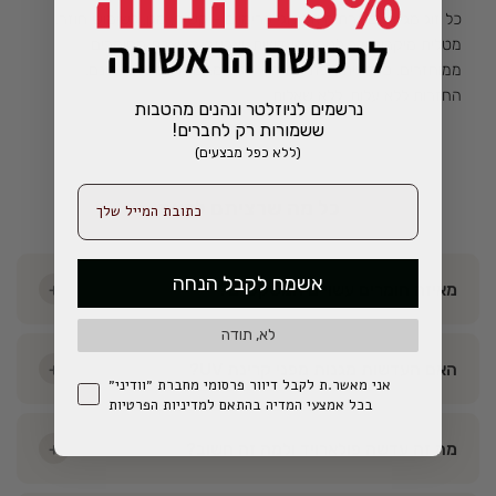
כל זוג מגיע עם נרתיק אקולוגי פרימיום - קשיח, מגן, לשימוש חוזר.
מטלית מיקרופייבר לניקוי העדשות, ואריזה מעוצבת מחומרים
ממוחזרים. כי חוויית הפתיחה היא חלק מהמוצר. משלוח חינם.
החזרות ללא עלות, ללא שאלות.
נרשמים לניוזלטר ונהנים מהטבות
!ששמורות רק לחברים
(ללא כפל מבצעים)
כל מה שרציתם לדעת
אשמח לקבל הנחה
מאיזה חומרים עשויים המשקפיים?
+
לא, תודה
האם העדשות מגנות מפני קרינת UV?
+
אני מאשר.ת לקבל דיוור פרסומי מחברת ״וודיני״
בכל אמצעי המדיה בהתאם למדיניות הפרטיות
מה זה עדשה פולארויד ולמה זה חשוב?
+