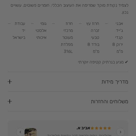
לצמיד נקודת מוקד שמרימה את העיצוב הכללי. חומרים פשוטים, עשויים
נכון.
אבני
חרוז עץ
חרוז
גומי
עבודת
ג'ייד
זברה
מרכזי
אלסטי
יד
קנדי
טבעי
מעוטר
איכותי
בישראל
ירוק 8
בודד 8
מפלדת
מ"מ
מ"מ
316L
✔ מגיע בנרתיק קטיפה יוקרתי
מדריך מידות
משלוחים והחזרות
אביב א.
אקולוגים, נוחים והראיה דרך עדשות פולארויד