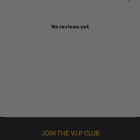
0
No reviews yet
JOIN THE V.I.P CLUB