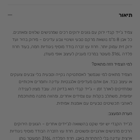
תיאור
צמיד ג'ייד קנדי ירוק עם גוונים ירוקים רכים שמרגישים שלווים ומאוזנים.
כל אבן 8 מ"מ נושאת מרקם טבעי ושינויי צבע עדינים – מירוק בהיר ועד
ירוק זית עמוק יותר. חרוז עץ זברה בודד מוסיף ניגודיות חמה, בעוד חרוז
פלדה 316L מעוטר במרכז מעניק לעיצוב אופי מעודן.
למי הצמיד הזה מתאים?
הצמיד מתאים למי שנמשך לאסתטיקה נקייה וטבעית בלי צבעים צועקים
או עיצוב כבד. אם אתם מעדיפים אלגנטיות עדינה וחומרים איכותיים
שמחזיקים לאורך זמן – ג'ייד קנדי הוא בדיוק זה. עובד מצוין לענידה
יומיומית, משתלב בקלות עם צמידים אחרים, ומהווה מתנה מתוחכמת
לאוהבי תכשיטים טבעיים עם אומנות אמיתית.
הערת המעצב:
לג'ייד הקנדי יש יופי שקט בהשוואה לג'יידים אחרים – הגוונים הירוקים
הרכים מרגישים אורגניים ופשוטים. חרוז עץ הזברה הבודד מוסיף ניגודיות
ארצית עדינה בלי להתחרות באבן. חרוז הפלדה 316L המעוטר נותן