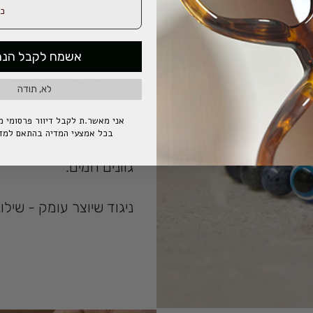
אשמח לקבל הנח
שילוב ייחודי 
לא, תודה
אני מאשר.ת לקבל דיוור פרסומי מח
בחרנו לשלב אבני חן איכ
בכל אמצעי המדיה בהתאם למדי
אבן חלקה ומלוטשת פוג
גוונים חמים.
ניגוד שיוצר עומק - שי