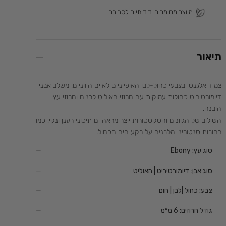
מיוצר מחומרים ידידותיים לסביבה
תיאור
צמיד אלגנטי בצבעי כחול-לבן האופייניים לאיים היווניים, משלב אבני
דיומורטיריט כחולות עמוקות עם חרוזי האוליט לבנים וחרוזי עץ
הובנה.
השילוב של הגוונים והטקסטורות יוצר מראה ים תיכוני רענן ונקי, כמו
רחובות סנטוריני הלבנים על רקע הים הכחול.
סוג עץ:
Ebony
סוג אבן:
דיומורטיריט | האוליט
צבע:
כחול |לבן | חום
גודל חרוזים:
6 מ״מ