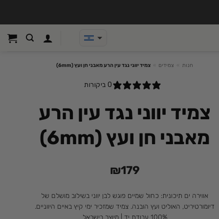
חנות
»
צמידים
»
צמיד יווני נגד עין הרע מאבני חן ועץ (6mm)
0 ביקורות
צמיד יווני נגד עין הרע
מאבני חן ועץ (6mm)
₪
179
אווירה ים תיכונית: כחול שמיים פוגש לבן יווני בשילוב מושלם של
דיומורטיריט, האוליט ועץ הובנה. צמיד שמזכיר ימי קיץ באיים היווניים.
100% עבודת יד | מיוצר בישראל