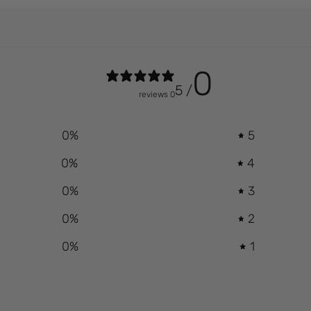
0
/ 5
0 reviews
0
%
5
0
%
4
0
%
3
0
%
2
0
%
1