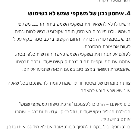
4. איחסון נכון של משקפי שמש לא בשימוש
הישתדלו לא להשאיר את משקפי השמש בתוך הרכב. משקפי
השמש שלנו מיוצרים מאצטט, חומר אקולוגי שרגיש לחום ונהיה
גמיש בטמפרטורה גבוהה, החום הקיצוני ברכב סגור בקיץ עלול
לעוות את צורת המסגרת.
לעולם אל תניחו את משקפי השמש כאשר העדשות כלפי מטה,
אחסנו את המשקפיים תמיד בנרתיק קשיח ייעודי. ובכך תבטיחו
שהמסגרת תישאר במצב טוב בפעם הבאה שתגיעו אליהם.
צוות המומחים של מיסטר וודיני
ישמח לעמוד לרשותכם בכל שאלה
או נושא שלא הובא למאמר
טיפ מאיתנו – הרכיבו לעצמכם "ערכת טיפוח ל
משקפי שמש
"
הכוללת מטלית ניקוי ייעודית, נוזל לניקוי עדשות ומברג – ושמרו
אותם בהישג יד.
בורג רופף יכול בקלות להפוך לבורג אובד אם לא הידקנו אותו בזמן.