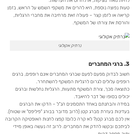
להיות מאוד מציקות, או להרוס את העדשות.
טעות נפוצה נוספת, היא להרים את משקפי השמש על הראש, בזמן
קריאה או לזמן קצר – פעולה זאת מרחיבה את מחברי הרגליות,
והורסת את צורתו של המשקף.
נרתיק אקולוגי
3. ברגי המחברים
חשוב לבדוק מפעם לפעם שברגי המחברים אינם רופפים, ברגים
רופפים עלולים לגרום לרגליות המשקף להשתחרר.
כתוצאה מכך, צורת המשקף מתעוות, הרגליות נחלשות וברגים
יכולים בסופו של דבר להיאבד.
במידה והבחנתם באחד התסמינים הנ"ל – הדקו את הברגים
בעדינות בעזרת מברג קטן (לרוב מדובר בבורג "פיליפס" או שטוח).
אין לכם מברג קטן? לא קרה כלום! קפצו לחנות האופטיקה הקרובה
לביתכם ובקשו להדק את המחברים. לרוב זה נעשה באופן מיידי
ותוך מספר דקות.