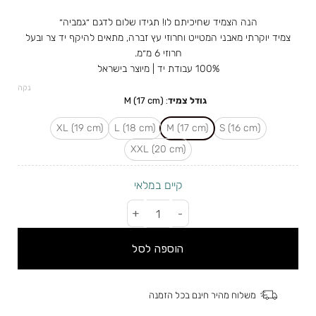
הנה הצמיד שחיכיתם לו! תגידו שלום לדגם ״גמביה״
צמיד יוקרתי מאבני המטייט וחרוזי עץ זברה, מתאים להיקף יד צר ובעל
חרוזי 6 מ״מ.
100% עבודת יד | מיוצר בישראל
נקה
גודל צמיד
:
M (17 cm)
XL (19 cm)
L (18 cm)
M (17 cm)
(S (16 cm
XXL (20 cm)
קיים במלאי
כמות של צמיד כסוף המטייט ועץ זברה (6mm)
הוספה לסל
משלוח מהיר חינם בכל הזמנה