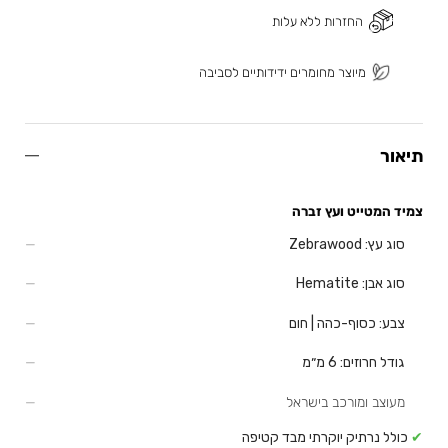
החזרות ללא עלות
מיוצר מחומרים ידידותיים לסביבה
תיאור
צמיד המטייט ועץ זברה
סוג עץ:
Zebrawood
סוג אבן:
Hematite
צבע:
כסוף-כהה | חום
גודל חרוזים:
6 מ״מ
מעוצב ומורכב בישראל
✔
כולל נרתיק יוקרתי מבד קטיפה