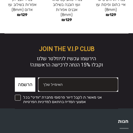
איי כתום ופיסת עץ
ועץ הובנה בשילוב
אפורות בשילוב עץ
(8mm)
אבנים אפורות
אדום (8mm)
(8mm)
₪
129
₪
129
₪
129
JOIN THE V.I.P CLUB
הירשמו עכשיו לניוזלטר שלנו
וקבלו
15% הנחה
לרכישה הראשונה!
הרשמה
קבל דיוור פרסומי מחברת ״וודיני״ בכל אמצעי המדיה והכל בהתאם לתקנון
אני מאשר.ת לקבל דיוור פרסומי מחברת ״וודיני״ בכל
אמצעי המדיה בהתאם למדיניות הפרטיות
חנות